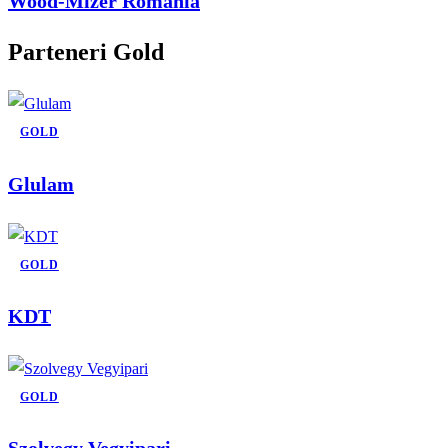
Wood-Mizer România
Parteneri Gold
GOLD
Glulam
GOLD
KDT
GOLD